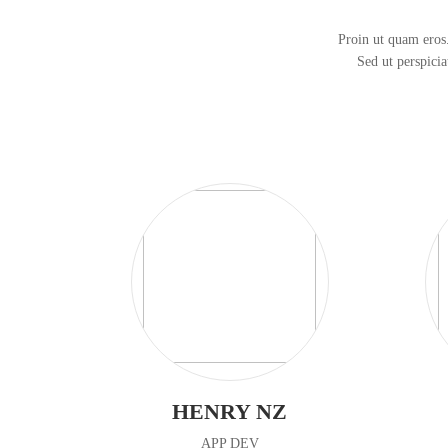
convallis. Vivamus sit amet lectus venenatis est rhoncus int
Proin ut quam eros.
Sed ut perspici
HENRY NZ
APP DEV