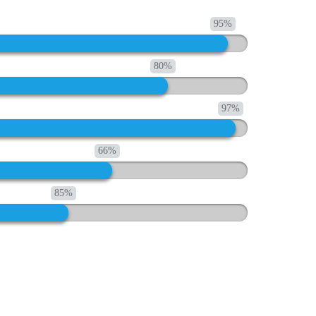
95%
80%
97%
66%
85%