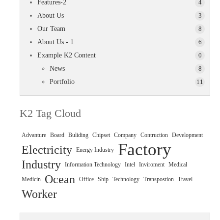
Features-2
4
About Us
3
Our Team
8
About Us - 1
6
Example K2 Content
0
News
8
Portfolio
11
K2 Tag Cloud
Advanture
Board
Buliding
Chipset
Company
Contruction
Development
Factory
Electricity
Energy Industry
Industry
Information Technology
Intel
Inviroment
Medical
Ocean
Medicin
Office
Ship
Technology
Transpostion
Travel
Worker