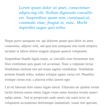
Lorem ipsum dolor sit amet, consectetuer
adipiscing elit. Nullam dignissim convallis
est. Suspendisse quam sem, consequat at,
commodo vitae, feugiat in, nunc. Morbi
imperdiet augue quis tellus
Neque porro quisquam est, qui dolorem ipsum quia dolor sit amet,
consectetur, adipisci velit, sed quia non numquam eius modi tempora
incidunt ut labore dolore magnm aliquam quaerat voluptatem.
Suspendisse blandit ligula turpis, ac convallis risus fermentum non.
Duis vestibulum quis quam vel accumsan. Nunc a vulputate lectus.
Vestibulum eleifend nisl sed massa sagittis vestibulum. Vestibulum
pretium blandit tellus, sodales volutpat sapien varius vel. Phasellus
tristique cursus erat, a placerat tellus laoreet eget.
Lid est laborum dolo rumes fugats untras. Etharums ser quidem rerum
facilis dolores nemis omnis fugats vitaes nemo minima rerums unsers
sadips amets.. Sed ut perspiciatis unde omnis iste natus error sit
voluptatem accusantium doloremque laudantium, totam rem aperiam,