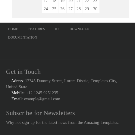
17
18
19
20
21
22
23
24
25
26
27
28
29
30
HOME
FEATURES
K2
DOWNLOAD
DOCUMENTATION
Get in Touch
Adress
: 12345 Dummy Street, Lorem Distric, Templates City,
United State
Mobile
: +12 1245 9251235
Email
: example@gmail.com
Subscribe for Newsletters
Why not sign-up for the latest news from the Amazing-Templates.