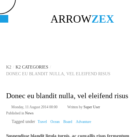
ARROW
ZEX
K2
/
K2 CATEGORIES
/
DONEC EU BLANDIT NULLA, VEL ELEIFEND RISUS
Donec eu blandit nulla, vel eleifend risus
Monday, 11 August 2014 00:00
Written by
Super User
Published in
News
Tagged under
Travel
Ocean
Board
Advanture
Suspendisse blandit ligula turpis, ac convallis risus fermentum