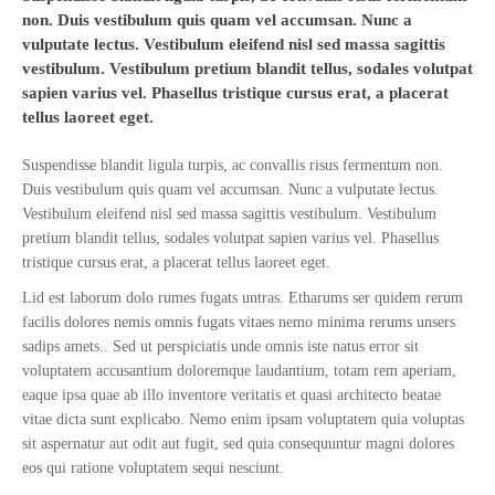
non. Duis vestibulum quis quam vel accumsan. Nunc a
vulputate lectus. Vestibulum eleifend nisl sed massa sagittis
vestibulum. Vestibulum pretium blandit tellus, sodales volutpat
sapien varius vel. Phasellus tristique cursus erat, a placerat
tellus laoreet eget.
Suspendisse blandit ligula turpis, ac convallis risus fermentum non.
Duis vestibulum quis quam vel accumsan. Nunc a vulputate lectus.
Vestibulum eleifend nisl sed massa sagittis vestibulum. Vestibulum
pretium blandit tellus, sodales volutpat sapien varius vel. Phasellus
tristique cursus erat, a placerat tellus laoreet eget.
Lid est laborum dolo rumes fugats untras. Etharums ser quidem rerum
facilis dolores nemis omnis fugats vitaes nemo minima rerums unsers
sadips amets.. Sed ut perspiciatis unde omnis iste natus error sit
voluptatem accusantium doloremque laudantium, totam rem aperiam,
eaque ipsa quae ab illo inventore veritatis et quasi architecto beatae
vitae dicta sunt explicabo. Nemo enim ipsam voluptatem quia voluptas
sit aspernatur aut odit aut fugit, sed quia consequuntur magni dolores
eos qui ratione voluptatem sequi nesciunt.