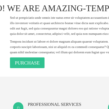
! WE ARE AMAZING-TEM
Sed ut perspiciatis unde omnis iste natus error sit voluptatem accusantiu
illo inventore veritatis et quasi architecto beatae vitae dicta sunt explica
odit aut fugit, sed quia consequuntur magni dolores eos qui ratione volup
quia dolor sit amet, consectetur, adipisci velit, sed quia non numquam eius
Tempora incidunt ut labore et dolore magnam aliquam quaerat voluptatem.
corporis suscipit laboriosam, nisi ut aliquid ex ea commodi consequatur? Qu
quam nihil molestiae consequatur, vel illum qui dolorem eum fugiat quo vol
PURCHASE
PROFESSIONAL SERVICES