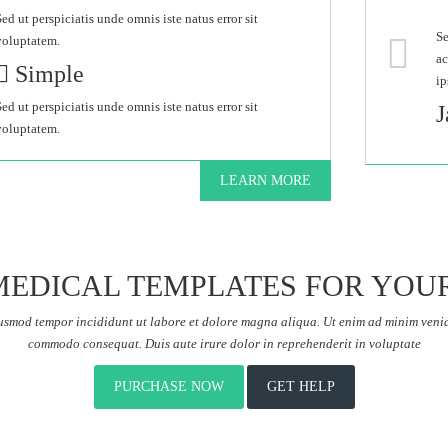
Sed ut perspiciatis unde omnis iste natus error sit
Se
voluptatem.
ac
Simple
ip
Sed ut perspiciatis unde omnis iste natus error sit
J
voluptatem.
Se
LEARN MORE
ac
ip
EDICAL TEMPLATES FOR YOU
Se
eiusmod tempor incididunt ut labore et dolore magna aliqua. Ut enim ad minim veniam
ac
commodo consequat. Duis aute irure dolor in reprehenderit in voluptate
ip
L
PURCHASE NOW
GET HELP
Se