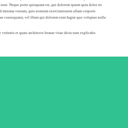
ciunt. Neque porro quisquam est, qui dolorem ipsum quia dolor sit
ad minima veniam, quis nostrum exercitationem ullam corporis
iae consequatur, vel illum qui dolorem eum fugiat quo voluptas nulla
eritatis et quasi architecto beatae vitae dicta sunt explicabo.