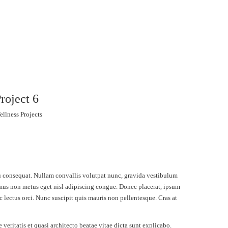
roject 6
ellness Projects
 eu consequat. Nullam convallis volutpat nunc, gravida vestibulum
vamus non metus eget nisl adipiscing congue. Donec placerat, ipsum
ec lectus orci. Nunc suscipit quis mauris non pellentesque. Cras at
eritatis et quasi architecto beatae vitae dicta sunt explicabo.