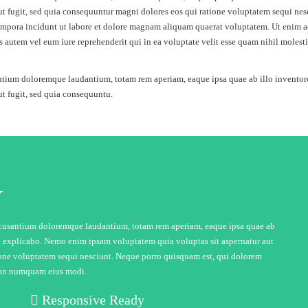
t fugit, sed quia consequuntur magni dolores eos qui ratione voluptatem sequi nes
tempora incidunt ut labore et dolore magnam aliquam quaerat voluptatem. Ut enim 
 autem vel eum iure reprehenderit qui in ea voluptate velit esse quam nihil molest
ntium doloremque laudantium, totam rem aperiam, eaque ipsa quae ab illo inventore v
t fugit, sed quia consequuntu.
Y
 accusantium doloremque laudantium, totam rem aperiam, eaque ipsa quae ab
sunt explicabo. Nemo enim ipsam voluptatem quia voluptas sit aspernatur aut
tione voluptatem sequi nesciunt. Neque porro quisquam est, qui dolorem
a non numquam eius modi.
Responsive Ready