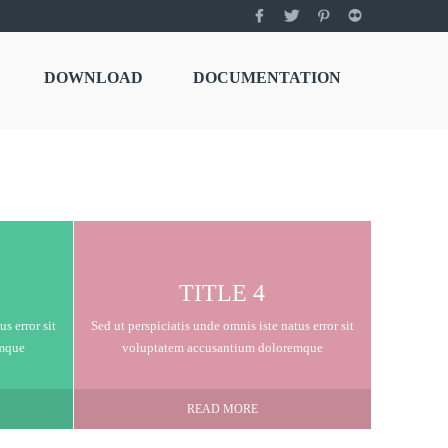
esign
DOWNLOAD
DOCUMENTATION
R TAGLINE
dy to go !
TITLE 4
s error sit
Sed ut perspiciatis unde omnis iste natus error sit
emque
voluptatem accusantium doloremque
READ MORE