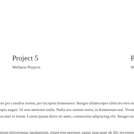
Project 5
P
Wellness Projects
W
ent per conubia nostra, per inceptos himenaeos. Integer ullamcorper ultricies eros
turpis augue. Ut non molestie nulla. Nulla nec rutrum tortor, in fermentum nisl. Vi
rna ante et lorem. Lorem ipsum dolor sit amet, consectetur adipiscing elit. Integer n
ntium doloremque laudantium, totam rem aperiam, eaque ipsa quae ab illo inventore v