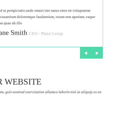
d ut perspiciatis unde omnis iste natus error sit voluptatem
cusantium doloremque laudantium, totam rem aperiam, eaque
sa quae ab illo
ane Smith
CEO - Plaza Group
d ut perspiciatis unde omnis iste natus error sit voluptatem
cusantium doloremque laudantium, totam rem aperiam, eaque
sa quae ab illo
John Doe
Artist - AT Gallery
R WEBSITE
d ut perspiciatis unde omnis iste natus error sit voluptatem
, quis nostrud exercitation ullamco laboris nisi ut aliquip ex ea
cusantium doloremque laudantium, totam rem aperiam, eaque
sa quae ab illo
isa Wayner
Model - Retro Entertainment
d ut perspiciatis unde omnis iste natus error sit voluptatem