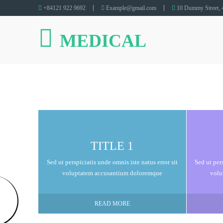
+84121 922 9692
Example@gmail.com
10 Dummy Street, 4
MEDICAL
TITLE 1
Sed ut perspiciatis unde omnis iste natus error sit
Sed ut pers
voluptatem accusantium doloremque
volu
READ MORE