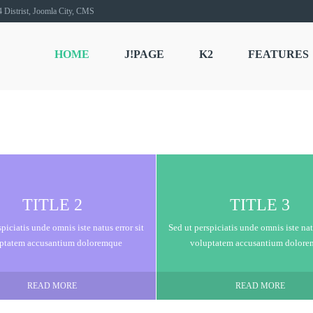
 Distrist, Joomla City, CMS
Custom
d
HOME
J!PAGE
K2
FEATURES
JUST ADD
YOU
and you're rea
TITLE 2
TITLE 3
PURCHASE
piciatis unde omnis iste natus error sit
Sed ut perspiciatis unde omnis iste natu
ptatem accusantium doloremque
voluptatem accusantium dolor
READ MORE
READ MORE