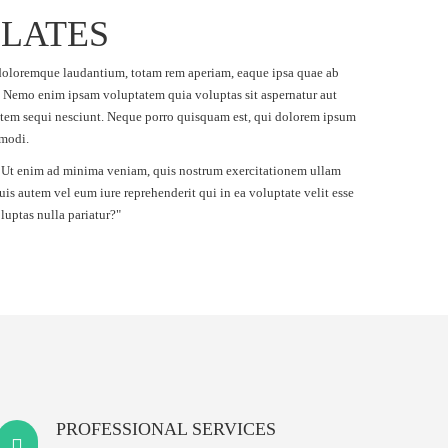
PLATES
m doloremque laudantium, totam rem aperiam, eaque ipsa quae ab
bo. Nemo enim ipsam voluptatem quia voluptas sit aspernatur aut
tatem sequi nesciunt. Neque porro quisquam est, qui dolorem ipsum
 modi.
 Ut enim ad minima veniam, quis nostrum exercitationem ullam
is autem vel eum iure reprehenderit qui in ea voluptate velit esse
uptas nulla pariatur?"
PROFESSIONAL SERVICES