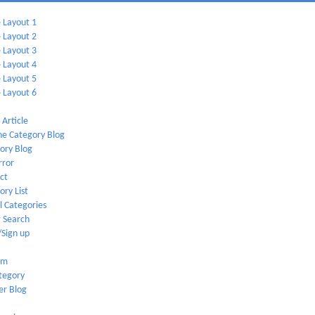
Layout 1
Layout 2
Layout 3
Layout 4
Layout 5
Layout 6
 Article
ne Category Blog
ory Blog
rror
ct
ory List
ll Categories
 Search
/Sign up
em
tegory
er Blog