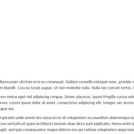
llamcorper ultricies eros eu consequat. Nullam convallis volutpat nunc, gravida 
m blandit. Cras eu turpis augue. Ut non molestie nulla. Nulla nec rutrum tortor, 
on metus eget nisl adipiscing congue. Donec placerat, ipsum fringilla cursus vehi
orem. Lorem ipsum dolor sit amet, consectetur adipiscing elit. Integer nec lectus
ugue dui.
rspiciatis unde omnis iste natus error sit voluptatem accusantium doloremque
ntore veritatis et quasi architecto beatae vitae dicta sunt explicabo. Nemo enim
fugit, sed quia consequuntur magni dolores eos qui ratione voluptatem sequi ne