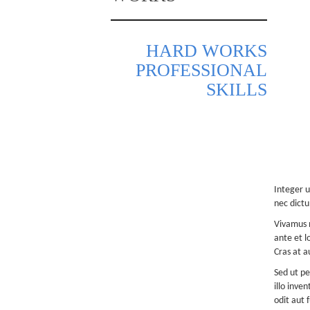
HARD WORKS
PROFESSIONAL
SKILLS
Integer u
nec dictu
Vivamus n
ante et l
Cras at a
Sed ut pe
illo inve
odit aut 