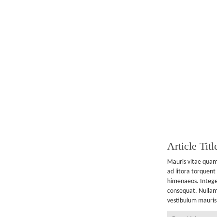
Article Titl
Mauris vitae quam 
ad litora torquent
himenaeos. Integer
consequat. Nullam 
vestibulum mauris