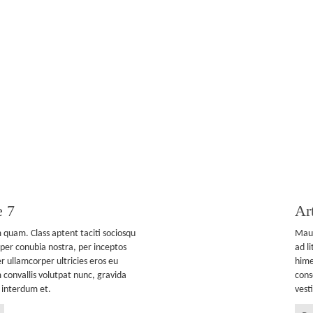
e 7
Art
quam. Class aptent taciti sociosqu
Maur
 per conubia nostra, per inceptos
ad l
 ullamcorper ultricies eros eu
hime
convallis volutpat nunc, gravida
cons
 interdum et.
vest