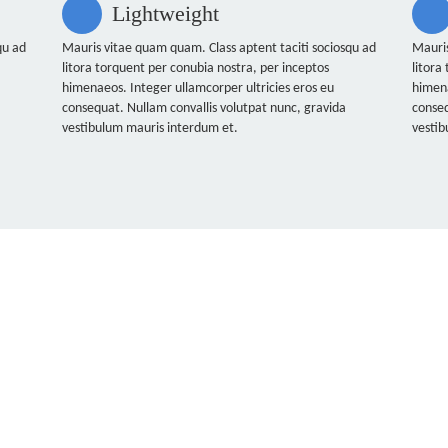
Lightweight
qu ad
Mauris vitae quam quam. Class aptent taciti sociosqu ad
Mauris
litora torquent per conubia nostra, per inceptos
litora
himenaeos. Integer ullamcorper ultricies eros eu
himena
consequat. Nullam convallis volutpat nunc, gravida
conseq
vestibulum mauris interdum et.
vestib