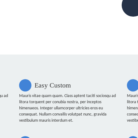
Easy Custom
qu ad
Mauris vitae quam quam. Class aptent taciti sociosqu ad
Mauris
litora torquent per conubia nostra, per inceptos
litora
himenaeos. Integer ullamcorper ultricies eros eu
himena
consequat. Nullam convallis volutpat nunc, gravida
conseq
vestibulum mauris interdum et.
vestib