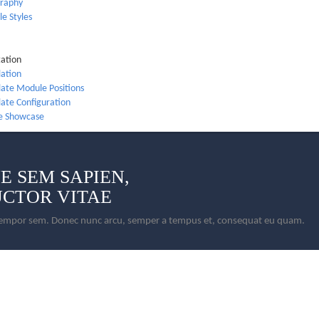
raphy
e Styles
ation
lation
ate Module Positions
ate Configuration
le Showcase
NE
SEM SAPIEN,
UCTOR VITAE
, tempor sem. Donec nunc arcu, semper a tempus et, consequat eu quam.