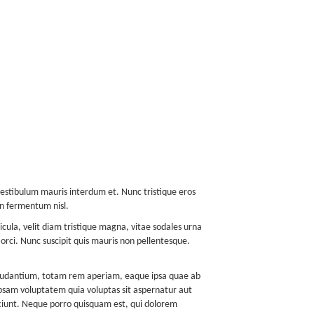
vestibulum mauris interdum et. Nunc tristique eros
in fermentum nisl.
cula, velit diam tristique magna, vitae sodales urna
 orci. Nunc suscipit quis mauris non pellentesque.
 laudantium, totam rem aperiam, eaque ipsa quae ab
 ipsam voluptatem quia voluptas sit aspernatur aut
sciunt. Neque porro quisquam est, qui dolorem