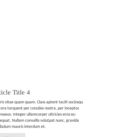
icle Title 4
is vitae quam quam. Class aptent taciti sociosqu
itora torquent per conubia nostra, per inceptos
naeos. Integer ullamcorper ultricies eros eu
equat. Nullam convallis volutpat nunc, gravida
ibulum mauris interdum et.