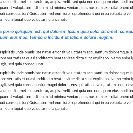
a dolor sit amet, consectetur, adipisci velit, sed quia non numquam eius modi 
uaerat voluptatem. Ut enim ad minima veniam, quis nostrum exercitationem ullam
i consequatur? Quis autem vel eum iure reprehenderit qui in ea voluptate velit
em eum fugiat quo voluptas nulla pariatur
 porro quisquam est, qui dolorem ipsum quia dolor sit amet, consecte
am eius modi tempora incidunt ut labore dolore magnm.
rspiciatis unde omnis iste natus error sit voluptatem accusantium doloremque
ntore veritatis et quasi architecto beatae vitae dicta sunt explicabo. Nemo enim
fugit, sed quia consequuntu.
rspiciatis unde omnis iste natus error sit voluptatem accusantium doloremque
ntore veritatis et quasi architecto beatae vitae dicta sunt explicabo. Nemo enim
fugit, sed quia consequuntur magni dolores eos qui ratione voluptatem sequi ne
a dolor sit amet, consectetur, adipisci velit, sed quia non numquam eius modi 
uaerat voluptatem. Ut enim ad minima veniam, quis nostrum exercitationem ullam
i consequatur? Quis autem vel eum iure reprehenderit qui in ea voluptate velit
em eum fugiat quo voluptas nulla pariatur