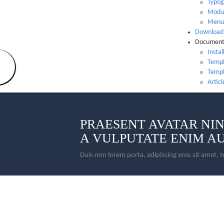
Typog
Modul
Menu
Download
Document
Instal
Templ
Templ
Artic
PRAESENT
AVATAR NI
A VULPUTATE ENIM A
Duis non lorem porta, adipiscing eros sit amet
WE ARE
MAGNIS