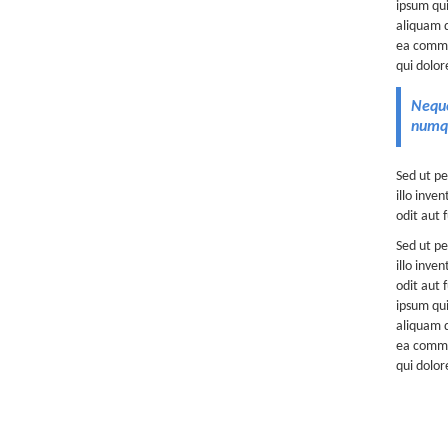
ipsum qui
aliquam q
ea commod
qui dolor
Neque
numqu
Sed ut pe
illo inve
odit aut 
Sed ut pe
illo inve
odit aut 
ipsum qui
aliquam q
ea commod
qui dolor