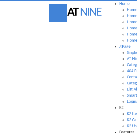
Home
AT
NINE
Home 
Home 
Home 
Home 
Home 
Home 
J!Page
Single
AT Ni
Categ
404 E
Conta
Categ
List A
Smart
Login
K2
K2 It
K2 Ca
K2 Us
Features