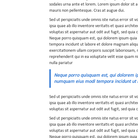
sodales urna ante et lorem. Lorem ipsum dolor sit am
mauris non pellentesque. Cras at augue dui.
Sed ut perspiciatis unde omnis iste natus error s
ipsa quae ab illo inventore veritatis et quasi arch
voluptas sit aspernatur aut odit aut fugit, sed qui
Neque porro quisquam est, qui dolorem ipsum quia d
tempora incidunt ut labore et dolore magnam aliq
exercitationem ullam corporis suscipit laboriosam,
reprehenderit qui in ea voluptate velit esse quam n
nulla pariatur
Neque porro quisquam est, qui dolorem ips
numquam eius modi tempora incidunt ut 
Sed ut perspiciatis unde omnis iste natus error s
ipsa quae ab illo inventore veritatis et quasi arch
voluptas sit aspernatur aut odit aut fugit, sed quia
Sed ut perspiciatis unde omnis iste natus error s
ipsa quae ab illo inventore veritatis et quasi arch
voluptas sit aspernatur aut odit aut fugit, sed qui
Neque porro quisquam est, qui dolorem ipsum quia d