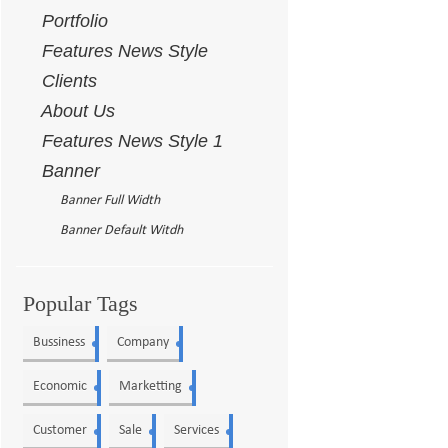
Portfolio
Features News Style
Clients
About Us
Features News Style 1
Banner
Banner Full Width
Banner Default Witdh
Popular Tags
Bussiness
Company
5
4
Economic
Marketting
3
3
Customer
Sale
Services
3
2
2