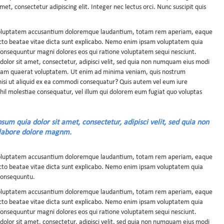
et, consectetur adipiscing elit. Integer nec lectus orci. Nunc suscipit quis
it voluptatem accusantium doloremque laudantium, totam rem aperiam, eaque
itecto beatae vitae dicta sunt explicabo. Nemo enim ipsam voluptatem quia
a consequuntur magni dolores eos qui ratione voluptatem sequi nesciunt.
olor sit amet, consectetur, adipisci velit, sed quia non numquam eius modi
uam quaerat voluptatem. Ut enim ad minima veniam, quis nostrum
 nisi ut aliquid ex ea commodi consequatur? Quis autem vel eum iure
ihil molestiae consequatur, vel illum qui dolorem eum fugiat quo voluptas
um quia dolor sit amet, consectetur, adipisci velit, sed quia non
labore dolore magnm.
it voluptatem accusantium doloremque laudantium, totam rem aperiam, eaque
itecto beatae vitae dicta sunt explicabo. Nemo enim ipsam voluptatem quia
 consequuntu.
it voluptatem accusantium doloremque laudantium, totam rem aperiam, eaque
itecto beatae vitae dicta sunt explicabo. Nemo enim ipsam voluptatem quia
a consequuntur magni dolores eos qui ratione voluptatem sequi nesciunt.
olor sit amet, consectetur, adipisci velit, sed quia non numquam eius modi