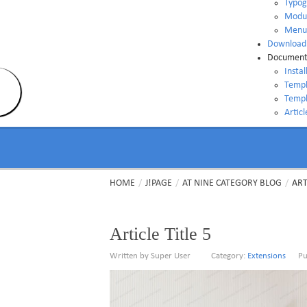
Typog
Modul
Menu
Download
Document
Instal
Templ
Templ
Artic
HOME
/
J!PAGE
/
AT NINE CATEGORY BLOG
/
ART
Article Title 5
Written by Super User
Category:
Extensions
Pu