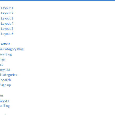
Layout 1
Layout 2
Layout 3
Layout 4
Layout 5
Layout 6
 Article
ne Category Blog
ory Blog
rror
ct
ory List
ll Categories
 Search
/Sign up
em
tegory
er Blog