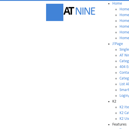
Home
AT
NINE
Home 
Home 
Home 
Home 
Home 
Home 
J!Page
Single
AT Ni
Categ
404 E
Conta
Categ
List A
Smart
Login
K2
K2 It
K2 Ca
K2 Us
Features