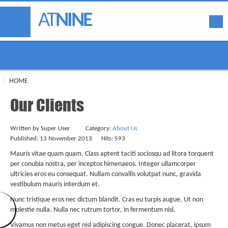
AT
NINE
HOME
Our Clients
Written by Super User
Category:
About Us
Published: 13 November 2013
Hits: 593
Mauris vitae quam quam. Class aptent taciti sociosqu ad litora torquent
per conubia nostra, per inceptos himenaeos. Integer ullamcorper
ultricies eros eu consequat. Nullam convallis volutpat nunc, gravida
vestibulum mauris interdum et.
Nunc tristique eros nec dictum blandit. Cras eu turpis augue. Ut non
molestie nulla. Nulla nec rutrum tortor, in fermentum nisl.
Vivamus non metus eget nisl adipiscing congue. Donec placerat, ipsum