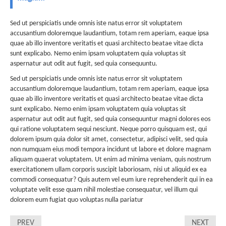
Sed ut perspiciatis unde omnis iste natus error sit voluptatem
accusantium doloremque laudantium, totam rem aperiam, eaque ipsa
quae ab illo inventore veritatis et quasi architecto beatae vitae dicta
sunt explicabo. Nemo enim ipsam voluptatem quia voluptas sit
aspernatur aut odit aut fugit, sed quia consequuntu.
Sed ut perspiciatis unde omnis iste natus error sit voluptatem
accusantium doloremque laudantium, totam rem aperiam, eaque ipsa
quae ab illo inventore veritatis et quasi architecto beatae vitae dicta
sunt explicabo. Nemo enim ipsam voluptatem quia voluptas sit
aspernatur aut odit aut fugit, sed quia consequuntur magni dolores eos
qui ratione voluptatem sequi nesciunt. Neque porro quisquam est, qui
dolorem ipsum quia dolor sit amet, consectetur, adipisci velit, sed quia
non numquam eius modi tempora incidunt ut labore et dolore magnam
aliquam quaerat voluptatem. Ut enim ad minima veniam, quis nostrum
exercitationem ullam corporis suscipit laboriosam, nisi ut aliquid ex ea
commodi consequatur? Quis autem vel eum iure reprehenderit qui in ea
voluptate velit esse quam nihil molestiae consequatur, vel illum qui
dolorem eum fugiat quo voluptas nulla pariatur
PREV
NEXT