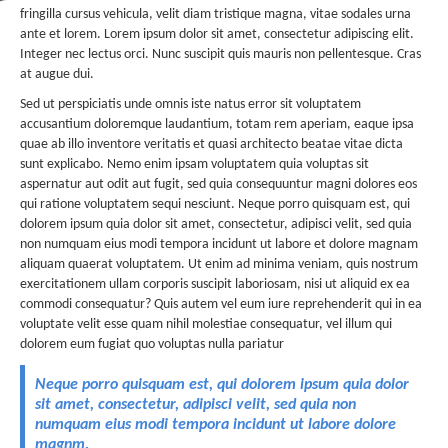
fringilla cursus vehicula, velit diam tristique magna, vitae sodales urna
ante et lorem. Lorem ipsum dolor sit amet, consectetur adipiscing elit.
Integer nec lectus orci. Nunc suscipit quis mauris non pellentesque. Cras
at augue dui.
Sed ut perspiciatis unde omnis iste natus error sit voluptatem
accusantium doloremque laudantium, totam rem aperiam, eaque ipsa
quae ab illo inventore veritatis et quasi architecto beatae vitae dicta
sunt explicabo. Nemo enim ipsam voluptatem quia voluptas sit
aspernatur aut odit aut fugit, sed quia consequuntur magni dolores eos
qui ratione voluptatem sequi nesciunt. Neque porro quisquam est, qui
dolorem ipsum quia dolor sit amet, consectetur, adipisci velit, sed quia
non numquam eius modi tempora incidunt ut labore et dolore magnam
aliquam quaerat voluptatem. Ut enim ad minima veniam, quis nostrum
exercitationem ullam corporis suscipit laboriosam, nisi ut aliquid ex ea
commodi consequatur? Quis autem vel eum iure reprehenderit qui in ea
voluptate velit esse quam nihil molestiae consequatur, vel illum qui
dolorem eum fugiat quo voluptas nulla pariatur
Neque porro quisquam est, qui dolorem ipsum quia dolor
sit amet, consectetur, adipisci velit, sed quia non
numquam eius modi tempora incidunt ut labore dolore
magnm.