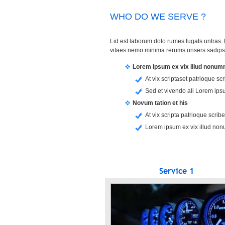
WHO DO WE SERVE ?
Lid est laborum dolo rumes fugats untras.
vitaes nemo minima rerums unsers sadips
Lorem ipsum ex vix illud nonu
At vix scriptaset patrioque scr
Sed et vivendo ali Lorem ipsu
Novum tation et his
At vix scripta patrioque scriben
Lorem ipsum ex vix illud non
Service 1