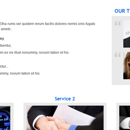
OUR 
 Etha rums ser quidem rerum facilis dolores nemis onis fugats
 amets :
mmy
ibentur,
m ex vix illud nonummy, novum tation et his.
tur...
ummy, novum tation et his.
Service 2