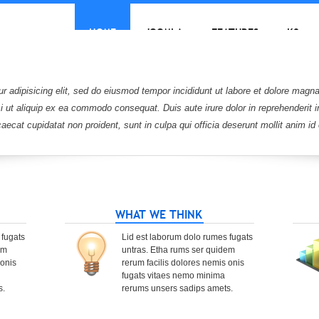
HOME
JOOMLA
FEATURES
K2
r adipisicing elit, sed do eiusmod tempor incididunt ut labore et dolore magn
si ut aliquip ex ea commodo consequat. Duis aute irure dolor in reprehenderit i
caecat cupidatat non proident, sunt in culpa qui officia deserunt mollit anim id
WHAT WE THINK
 fugats
Lid est laborum dolo rumes fugats
em
untras. Etha rums ser quidem
 onis
rerum facilis dolores nemis onis
fugats vitaes nemo minima
s.
rerums unsers sadips amets.