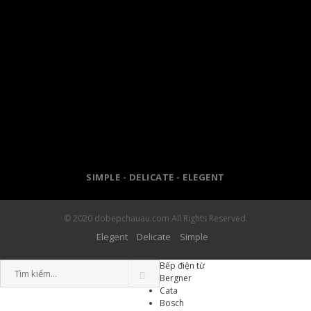
SIMPLE - DELICATE - ELEGENT
© 2020 dobepchauau.com All Rights Reserved.
Elegent
Delicate
Simple
Bếp điện từ
Bergner
Cata
Bosch