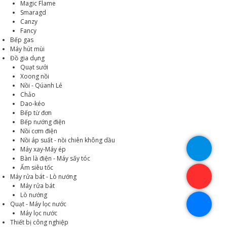
Magic Flame
Smaragd
Canzy
Fancy
Bếp gas
Máy hút mùi
Đồ gia dụng
Quạt sưởi
Xoong nồi
Nồi - Qúanh Lẻ
Chảo
Dao-kéo
Bếp từ đơn
Bếp nướng điện
Nồi cơm điện
Nồi áp suất - nồi chiên không dầu
Máy xay-Máy ép
Bàn là điện - Máy sấy tóc
Ấm siêu tốc
Máy rửa bát - Lò nướng
Máy rửa bát
Lò nướng
Quạt - Máy lọc nước
Máy lọc nước
Thiết bị công nghiệp