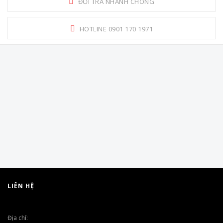
ĐỔI TRẢ NHANH CHÓNG
HOTLINE 0901 170 1971
LIÊN HỆ
Địa chỉ: