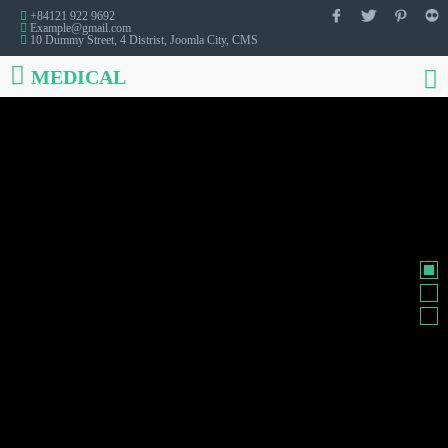
+84121 922 9692
Example@gmail.com
Custom
design
10 Dummy Street, 4 Distrist, Joomla City, CMS
MEDICAL
JUST ADD
YOUR
TAGLINE
and you're ready to go !
PURCHASE