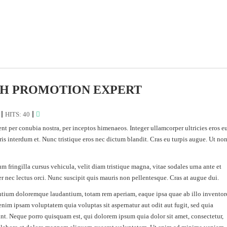
TH PROMOTION EXPERT
HITS: 40
nt per conubia nostra, per inceptos himenaeos. Integer ullamcorper ultricies eros e
s interdum et. Nunc tristique eros nec dictum blandit. Cras eu turpis augue. Ut no
 fringilla cursus vehicula, velit diam tristique magna, vitae sodales urna ante et
er nec lectus orci. Nunc suscipit quis mauris non pellentesque. Cras at augue dui.
santium doloremque laudantium, totam rem aperiam, eaque ipsa quae ab illo inventor
 enim ipsam voluptatem quia voluptas sit aspernatur aut odit aut fugit, sed quia
t. Neque porro quisquam est, qui dolorem ipsum quia dolor sit amet, consectetur,