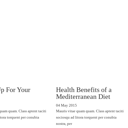
p For Your
Health Benefits of a
Mediterranean Diet
04 May 2015
quam quam. Class aptent taciti
Mauris vitae quam quam. Class aptent taciti
itora torquent per conubia
sociosqu ad litora torquent per conubia
nostra, per