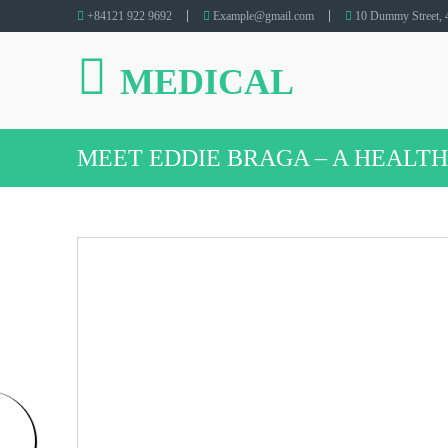
+84121 922 9692
Example@gmail.com
10 Dummy Street, 4
MEDICAL
MEET EDDIE BRAGA – A HEALT