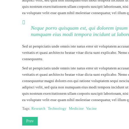
adipisci velit, sed quia non numquam eius modi tempora incidunt u
quis nostrum exercitationem ullam corporis suscipit laboriosam, nis
ea voluptate velit esse quam nihil molestiae consequatur, vel illum 
Neque porro quisquam est, qui dolorem ipsum qu
numquam eius modi tempora incidunt ut labor
Sed ut perspiciatis unde omnis iste natus error sit voluptatem accu
veritatis et quasi architecto beatae vitae dicta sunt explicabo. Nemo
consequuntu.
Sed ut perspiciatis unde omnis iste natus error sit voluptatem accu
veritatis et quasi architecto beatae vitae dicta sunt explicabo. Nemo
consequuntur magni dolores eos qui ratione voluptatem sequi nesciun
adipisci velit, sed quia non numquam eius modi tempora incidunt u
quis nostrum exercitationem ullam corporis suscipit laboriosam, nis
ea voluptate velit esse quam nihil molestiae consequatur, vel illum 
Tags:
Research
Technology
Medicine
Vacine
Prev