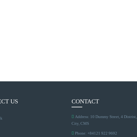
CT US
CONTACT
Address: 10 Dummy Street, 4 Distrist
ok
City, CMS
Phone: +84121 922 9692