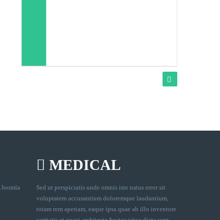
MEDICAL
, Joomla
Sed ut perspiciatis unde omnis iste natus error sit
voluptatem accusantium doloremque laudantium,
totam rem aperiam, eaque ipsa quae ab illo inventore
veritatis et quasi architecto beatae vitae dicta sunt