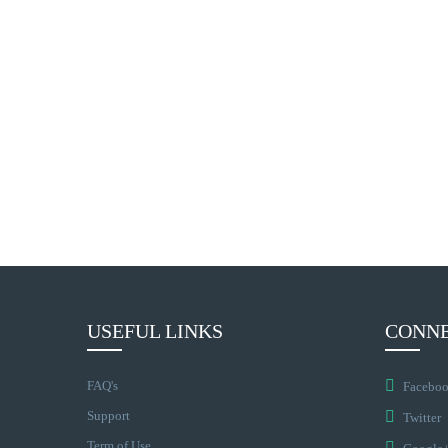
USEFUL LINKS
CONNE
FAQ's
Facebo
Support
Twitter
Term of Use