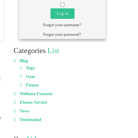
Log in
Forgot your username?
Forgot your password?
Categories
List
Blog
Yoga
Gym
u
n
Fitness
Wellness Features
Fitness Service
News
e
Testimonial