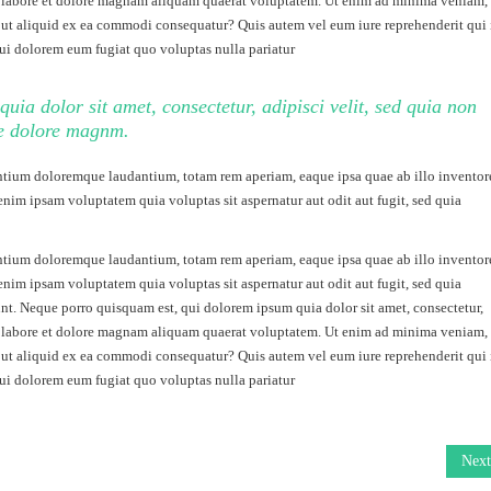
t labore et dolore magnam aliquam quaerat voluptatem. Ut enim ad minima veniam,
i ut aliquid ex ea commodi consequatur? Quis autem vel eum iure reprehenderit qui 
qui dolorem eum fugiat quo voluptas nulla pariatur
ia dolor sit amet, consectetur, adipisci velit, sed quia non
e dolore magnm.
santium doloremque laudantium, totam rem aperiam, eaque ipsa quae ab illo inventor
 enim ipsam voluptatem quia voluptas sit aspernatur aut odit aut fugit, sed quia
santium doloremque laudantium, totam rem aperiam, eaque ipsa quae ab illo inventor
 enim ipsam voluptatem quia voluptas sit aspernatur aut odit aut fugit, sed quia
t. Neque porro quisquam est, qui dolorem ipsum quia dolor sit amet, consectetur,
t labore et dolore magnam aliquam quaerat voluptatem. Ut enim ad minima veniam,
i ut aliquid ex ea commodi consequatur? Quis autem vel eum iure reprehenderit qui 
qui dolorem eum fugiat quo voluptas nulla pariatur
Next