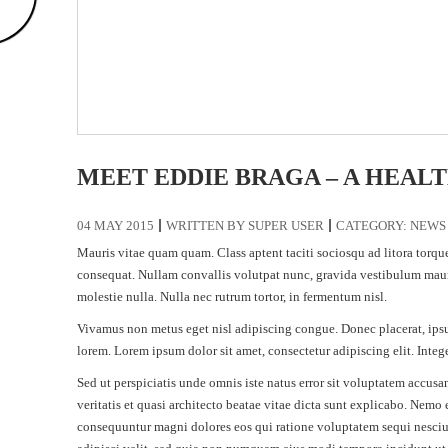
MEET EDDIE BRAGA – A HEAL
04 MAY 2015
WRITTEN BY
SUPER USER
CATEGORY:
NEWS
Mauris vitae quam quam. Class aptent taciti sociosqu ad litora torque
consequat. Nullam convallis volutpat nunc, gravida vestibulum mauri
molestie nulla. Nulla nec rutrum tortor, in fermentum nisl.
Vivamus non metus eget nisl adipiscing congue. Donec placerat, ipsum
lorem. Lorem ipsum dolor sit amet, consectetur adipiscing elit. Integ
Sed ut perspiciatis unde omnis iste natus error sit voluptatem accu
veritatis et quasi architecto beatae vitae dicta sunt explicabo. Nemo
consequuntur magni dolores eos qui ratione voluptatem sequi nesciun