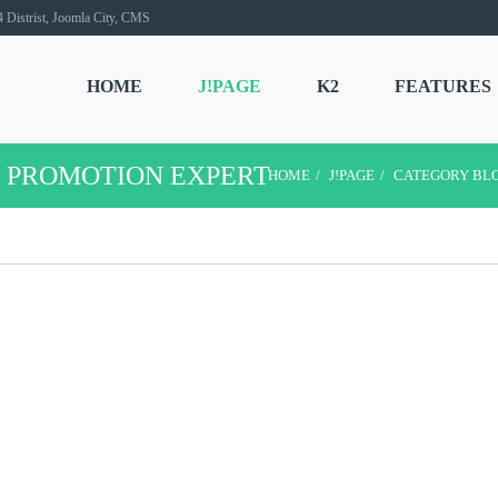
 Distrist, Joomla City, CMS
HOME
J!PAGE
K2
FEATURES
H PROMOTION EXPERT
HOME
J!PAGE
CATEGORY BL