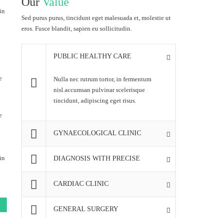
Our
Value
in
Sed purus purus, tincidunt eget malesuada et, molestie ut
eros. Fusce blandit, sapien eu sollicitudin.
PUBLIC HEALTHY CARE
e
Nulla nec rutrum tortor, in fermentum
nisl.accumsan pulvinar scelerisque
tincidunt, adipiscing eget risus.
e
GYNAECOLOGICAL CLINIC
in
DIAGNOSIS WITH PRECISE
CARDIAC CLINIC
GENERAL SURGERY